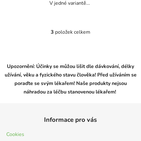
V jedné variantě...
3
položek celkem
O
v
l
á
d
Upozornění: Účinky se můžou lišit dle dávkování, délky
a
užívání, věku a fyzického stavu člověka! Před užíváním se
c
í
poraďte se svým lékařem! Naše produkty nejsou
p
náhradou za léčbu stanovenou lékařem!
r
v
Z
k
á
y
Informace pro vás
p
v
a
ý
Cookies
t
p