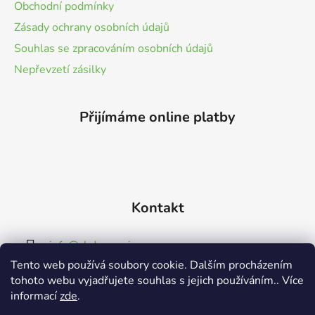
Obchodní podmínky
i
í
s
Zásady ochrany osobních údajů
u
Souhlas se zpracováním osobních údajů
Nepřevzetí zásilky
Přijímáme online platby
Kontakt
info
@
cbdmoravia.cz
Tento web používá soubory cookie. Dalším procházením
774498849
tohoto webu vyjadřujete souhlas s jejich používáním.. Více
informací
zde
.