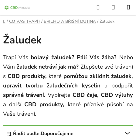
Přejít
Hledat
NÁKUP
na
KOŠÍK
obsah
Domů
/
CO VÁS TRÁPÍ?
/
BŘICHO A BŘIŠNÍ DUTINA
/
Žaludek
Žaludek
Trápí Vás
bolavý žaludek?
Pálí Vás žáha?
Nebo
Vám
žaludek netráví jak má?
Zlepšete své trávení
s
CBD produkty,
které
pomůžou zklidnit žaludek,
upravit tvorbu žaludečních kyselin
a podpořit
správné trávení.
Vybírejte
CBD čaje, CBD výluhy
a další
CBD produkty,
které příznivě působí na
Vaše trávení.
Ř
Řadit podle:
Doporučujeme