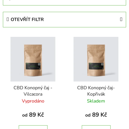
a
z
e
OTEVŘÍT FILTR
n
í
V
p
ý
r
p
o
i
d
s
u
p
k
r
t
CBD Konopný čaj -
CBD Konopný čaj-
o
ů
Vilcacora
Kopřivák
d
Vyprodáno
Skladem
u
k
89 Kč
89 Kč
od
od
t
ů