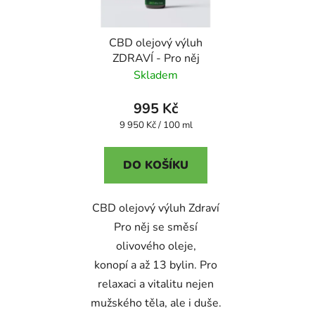
CBD olejový výluh
ZDRAVÍ - Pro něj
Skladem
995 Kč
Měrná
9 950 Kč / 100 ml
cena:
DO KOŠÍKU
CBD olejový výluh Zdraví
Pro něj se směsí
olivového oleje,
konopí a až 13 bylin. Pro
relaxaci a vitalitu nejen
mužského těla, ale i duše.