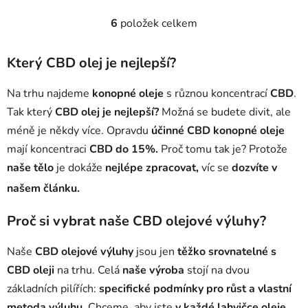
6
položek celkem
O
v
l
Který CBD olej je nejlepší?
á
d
Na trhu najdeme
konopné oleje
s různou koncentrací
CBD
.
a
Tak který
CBD olej je nejlepší?
Možná se budete divit, ale
c
méně je někdy více. Opravdu
účinné CBD konopné oleje
í
mají koncentraci
CBD do 15%.
p
Proč tomu tak je? Protože
r
naše tělo
je dokáže
nejlépe zpracovat,
víc se
dozvíte v
v
našem článku.
k
y
Proč si vybrat naše CBD olejové výluhy?
v
ý
Naše
CBD olejové výluhy
jsou jen
těžko srovnatelné s
p
CBD oleji
na trhu. Celá
naše výroba
i
stojí na dvou
s
základních pilířích:
specifické podmínky pro růst a vlastní
u
metoda výluhu.
Chceme, aby jste
v každé lahvičce oleje