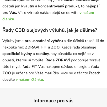
dostali jen
kvalitní a koncentrovaný produkt,
to
nejlepší
pro Vás.
Víc o výrobě našich olejů se dozvíte
v našem
článku.
Řady CBD olejových výluhů, jak je dělíme?
Výluhy jsme
pro usnadnění výběru
a dle účinků rozdělili do
několika řad:
ZDRAVÍ, FIT a ZOO.
Každá řada obsahuje
specifické byliny a rostliny,
aby působila co nejlépe v
oblasti, kterou si zvolíte.
Řada ZDRAVÍ
podporuje zdravé
tělo i mysl,
řada FIT
Vás nakopne dávkou energie a
řada
ZOO
je určená pro Vaše mazlíčky. Více se o těchto řadách
dozvíte
v našem článku.
Z
á
Informace pro vás
p