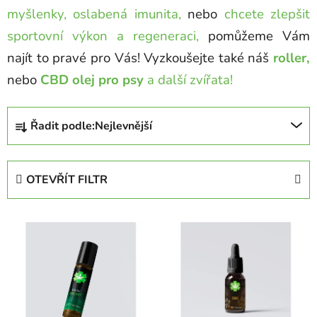
myšlenky,
oslabená imunita,
nebo
chcete zlepšit
sportovní výkon a regeneraci,
pomůžeme Vám
najít to pravé pro Vás! Vyzkoušejte také náš
roller,
nebo
CBD olej pro psy
a další zvířata!
Ř
Řadit podle:
Nejlevnější
a
z
e
OTEVŘÍT FILTR
n
í
V
p
ý
r
p
o
i
d
s
u
p