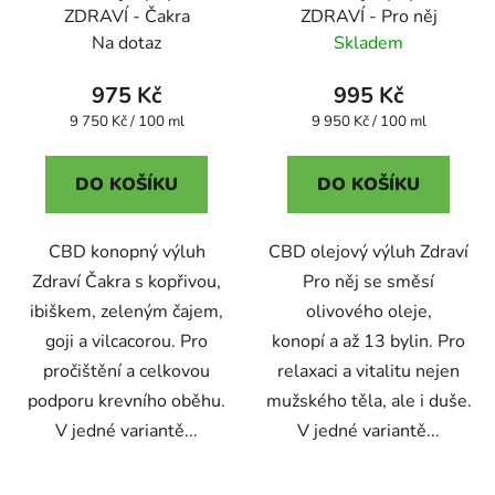
ZDRAVÍ - Čakra
ZDRAVÍ - Pro něj
Na dotaz
Skladem
975 Kč
995 Kč
Měrná
Měrná
9 750 Kč / 100 ml
9 950 Kč / 100 ml
cena:
cena:
DO KOŠÍKU
DO KOŠÍKU
CBD konopný výluh
CBD olejový výluh Zdraví
Zdraví Čakra s kopřivou,
Pro něj se směsí
ibiškem, zeleným čajem,
olivového oleje,
goji a vilcacorou. Pro
konopí a až 13 bylin. Pro
pročištění a celkovou
relaxaci a vitalitu nejen
podporu krevního oběhu.
mužského těla, ale i duše.
V jedné variantě...
V jedné variantě...