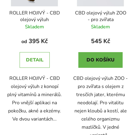
k
r
t
ROLLER HOJIVÝ - CBD
CBD olejový výluh ZOO
o
ů
olejový výluh
- pro zvířata
d
Skladem
Skladem
u
k
395 Kč
545 Kč
od
t
ů
DETAIL
DO KOŠÍKU
ROLLER HOJIVÝ - CBD
CBD olejový výluh ZOO -
olejový výluh z konopí
pro zvířata s olejem z
plný vitamínů a minerálů.
tresčích jater, kterému
Pro vnější aplikaci na
neodolají. Pro vitalitu
pokožku, akné a ekzémy.
nejen kloubů a kostí, ale
Ve dvou variantách...
celého organizmu
mazlíčků. V jedné