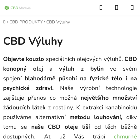
Přejít
Hledat
NÁKUP
na
KOŠÍK
obsah
Domů
/
CBD PRODUKTY
/
CBD Výluhy
CBD Výluhy
Objevte kouzlo
speciálních olejových výluhů.
CBD
konopný olej a výluh z bylin
ve svém
spojení
blahodárně působí na fyzické tělo i na
psychické zdraví.
Naše výrobní technologie
zajišťuje přenos co možná
největšího množství
žádoucích látek
z rostliny. K extrakci kanabinoidů
používáme alternativní
metodu louhování,
díky
tomu se
naše CBD oleje liší
od těch běžně
dostupných. Ať už Vás trápí
chmurné