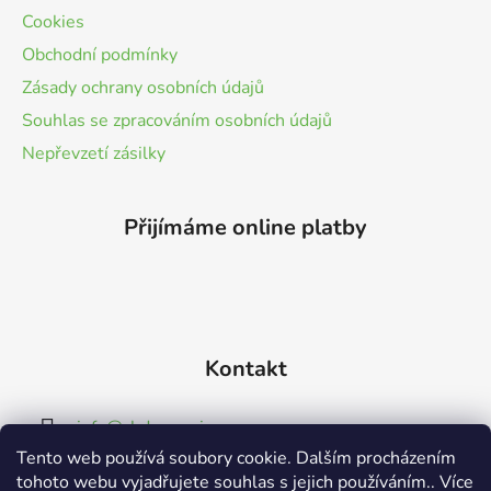
a
Cookies
t
Obchodní podmínky
í
Zásady ochrany osobních údajů
Souhlas se zpracováním osobních údajů
Nepřevzetí zásilky
Přijímáme online platby
Kontakt
info
@
cbdmoravia.cz
Tento web používá soubory cookie. Dalším procházením
774498849
tohoto webu vyjadřujete souhlas s jejich používáním.. Více