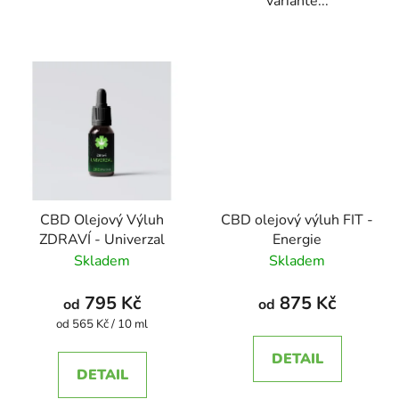
variantě...
CBD Olejový Výluh
CBD olejový výluh FIT -
ZDRAVÍ - Univerzal
Energie
Skladem
Skladem
795 Kč
875 Kč
od
od
Měrná
od 565 Kč / 10 ml
cena:
DETAIL
DETAIL