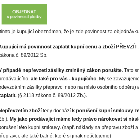
tímto je kupující obeznámen, že je zde povinnost za objednávku 
Kupující má povinnost zaplatit kupní cenu a zboží PŘEVZÍT
zákona č. 89/2012 Sb.
V případě nepřevzetí zásilky zmíněný zákon porušíte
. Tato s
prodávajícího,
ale také pro vás - kupujícího.
My se zavazujeme 
odevzdáním zásilky přepravci nebo na místo osobního odběru) 
zaplatit.
(§ 2118 zákona č. 89/2012 Zb.).
Nepřevzetím
zboží
tedy dochází
k porušení kupní smlouvy
ze
Zb.).
My jako prodávající máme tedy
právo nárokovat si nás
porušení této kupní smlouvy. (např. náklady na přepravu zboží a
přepravci, ale také balné, které si jinak neúčtujeme)