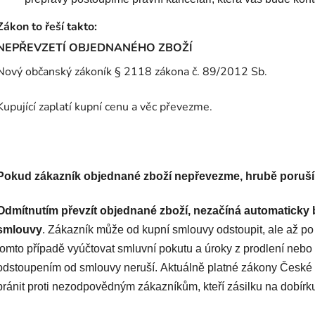
Zákon to řeší takto:
NEPŘEVZETÍ OBJEDNANÉHO ZBOŽÍ
Nový občanský zákoník § 2118 zákona č. 89/2012 Sb.
Kupující zaplatí kupní cenu a věc převezme.
Pokud zákazník objednané zboží nepřevezme, hrubě poruší
Odmítnutím převzít objednané zboží, nezačíná automaticky 
smlouvy
. Zákazník může od kupní smlouvy odstoupit, ale až po
tomto případě vyúčtovat smluvní pokutu a úroky z prodlení neb
odstoupením od smlouvy neruší. Aktuálně platné zákony České 
bránit proti nezodpovědným zákazníkům, kteří zásilku na dobír