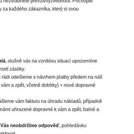
lku nezvládnete převzít/vyzvednout. Pochopte
 za každého zákazníka, který si svou
utá
, slušně vás na vzniklou situaci upozorníme
etí zásilky.
ík rádi odešleme s návrhem platby předem na náš
 vám a zpět, včetně dobírky) + nové dopravné
zašleme vám fakturu na úhradu nákladů, případně
 námi uhrazené dopravné k vám a zpět, balné a
d Vás neobdržíme odpověď
, pohledávku
taktovat.