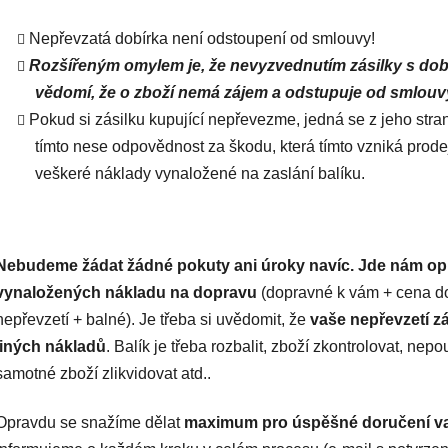
Nepřevzatá dobírka není odstoupení od smlouvy!
Rozšířeným omylem je, že nevyzvednutím zásilky s dob
vědomí, že o zboží nemá zájem a odstupuje od smlouvy.
Pokud si zásilku kupující nepřevezme, jedná se z jeho stra
tímto nese odpovědnost za škodu, která tímto vzniká prodej
veškeré náklady vynaložené na zaslání balíku.
Nebudeme žádat žádné pokuty ani úroky navíc.
Jde nám opr
vynaložených nákladu na dopravu
(dopravné k vám + cena do
nepřevzetí + balné). Je třeba si uvědomit, že
vaše
nepřevzetí zá
jiných nákladů
. Balík je třeba rozbalit, zboží zkontrolovat, ne
samotné zboží zlikvidovat atd..
Opravdu se snažíme dělat
maximum pro úspěšné doručení va