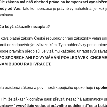
Dle zákona má náš obchod právo na kompenzaci vynaložen
tedy od Vás
. Tato kompenzace je právně vymahatelná, jelikož j
smlouvu.
Co když zákazník nezaplatí?
I když platné zákony České republiky chrání zákazníky velmi sil
proti nezodpovědným zákazníkům. Tyto pohledávky postoupíme 
podle právních předpisů. Je v zájmu každého, uhradit svůj závaz
PO SPORECH ANI PO VYMÁHÁNÍ POHLEDÁVEK. CHCEME 
NÁM BUDOU RÁDI VRACET.
Na existenci zákona a povinností kupujícího upozorňuje i
spole
„Tím, že zákazník odmítne balík převzít, nezačíná automaticky p
smlouvy,“
vysvětluje vedoucí právního oddělení dTestu Luk