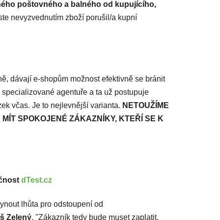
ého poštovného a balného od kupujícího,
ste nevyzvednutím zboží porušil/a kupní
ně, dávají e-shopům možnost efektivně se bránit
specializované agentuře a ta už postupuje
ek včas. Je to nejlevnější varianta.
NETOUŽÍME
MÍT SPOKOJENÉ ZÁKAZNÍKY, KTEŘÍ SE K
čnost
dTest.cz
lynout lhůta pro odstoupení od
áš Zelený
. "Zákazník tedy bude muset zaplatit.