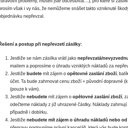
zdravotní problémy, museli jste odcestovat…), pro které si zási
prosím však i vy nás, že nemůžeme snášet takto vzniknuté škody
objednávku nepřevzal.
Řešení a postup při nepřevzetí zásilky:
Jestliže se nám zásilka vrátí jako
nepřevzatá/nevyzvedn
mailem a poprosíme o úhradu vzniklých nákladů za nepřevz
Jestliže
budete
mít zájem o
opětovné zaslání zboží
, bal
účet. Ta bude zahrnovat cenu zboží + původní dopravné (k
(pouze k vám).
Jestliže
nebudete
mít zájem o
opětovné zaslání zboží
, 
odečteme náklady z již uhrazené částky. Náklady zahrnují
případně i dobírku.
Jestliže
nebudete mít zájem o úhradu nákladů nebo o
přepravy postoupíme právní kanceláři, která vás bude kon