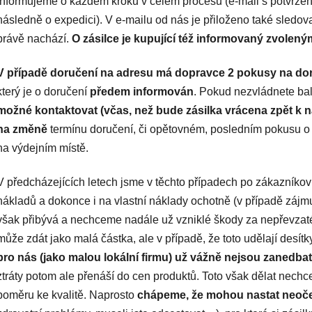
informujeme o každém kroku v celém procesu (e-mail s potvrzen
následně o expedici). V e-mailu od nás je přiloženo také sledova
právě nachází.
O zásilce je kupující též informovaný zvole
V případě doručení na adresu má dopravce 2 pokusy na do
který je o doručení
předem informován
. Pokud nezvládnete ba
možné kontaktovat (včas, než bude zásilka vrácena zpět k 
na změně
termínu doručení, či opětovném, posledním pokusu o 
na výdejním místě.
V předcházejících letech jsme v těchto případech po zákazníko
nákladů a dokonce i na vlastní náklady ochotně (v případě zájm
však přibývá a nechceme nadále už vzniklé škody za nepřevzaté 
může zdát jako malá částka, ale v případě, že toto udělají desí
pro nás (jako malou lokální firmu) už vážně nejsou zanedba
ztráty potom ale přenáší do cen produktů. Toto však dělat nech
poměru ke kvalitě. Naprosto
chápeme, že mohou nastat neoč