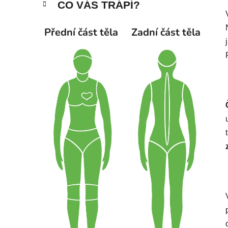
CO VÁS TRÁPÍ?
p
a
Přední část těla
Zadní část těla
n
e
l