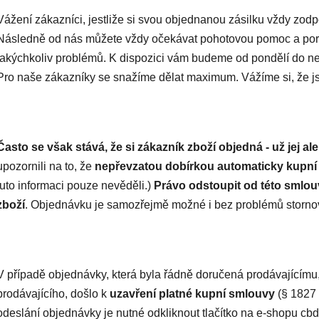
Vážení zákazníci, jestliže si svou objednanou zásilku vždy zod
Následně od nás můžete vždy očekávat pohotovou pomoc a poraden
jakýchkoliv problémů. K dispozici vám budeme od pondělí do ne
Pro naše zákazníky se snažíme dělat maximum. Vážíme si, že jst
Často se však stává, že si zákazník zboží objedná - už jej a
upozornili na to, že
nepřevzatou dobírkou automaticky kup
tuto informaci pouze nevěděli.)
Právo odstoupit od této smlou
zboží
. Objednávku je samozřejmě možné i bez problémů stornov
V případě objednávky, která byla řádně doručená prodávajícímu
prodávajícího, došlo k
uzavření platné kupní smlouvy
(§ 1827
odeslání objednávky je nutné odkliknout tlačítko na e-shopu c