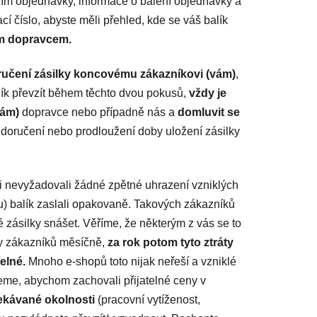
ím objednávky, informace o balení objednávky a
cí číslo, abyste měli přehled, kde se váš balík
ným dopravcem.
ručení zásilky koncovému zákazníkovi (vám)
,
lík převzít během těchto dvou pokusů,
vždy je
nám)
dopravce nebo případně nás a
domluvit se
doručení nebo prodloužení doby uložení zásilky
vi nevyžadovali žádné zpětné uhrazení vzniklých
u) balík zaslali opakovaně. Takových zákazníků
zásilky snášet. Věříme, že některým z vás se to
tky zákazníků měsíčně,
za rok potom
tyto ztráty
telné
.
Mnoho e-shopů toto nijak neřeší a vzniklé
ceme, abychom zachovali přijatelné ceny v
ekávané okolnosti
(pracovní vytíženost,