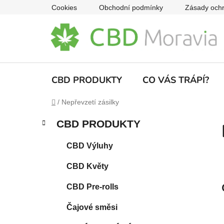
Přejít
Cookies
Obchodní podmínky
Zásady ochr
na
obsah
CBD PRODUKTY
CO VÁS TRÁPÍ?
Domů
/
Nepřevzetí zásilky
P
K
Přeskočit
CBD PRODUKTY
a
o
kategorie
t
s
CBD Výluhy
e
t
g
CBD Květy
r
o
a
r
CBD Pre-rolls
i
n
e
n
Čajové směsi
í