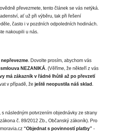
povědně převezmete, tento článek se vás netýká.
ství, ať už při výběru, tak při řešení
děle, často i v pozdních odpoledních hodinách.
e nakoupili u nás.
le nepřevezme
.
Dovolte prosím, abychom vás
ní smlouva NEZANIKÁ
. (Věříme, že někteří z vás
vy má zákazník v řádné lhůtě až po převzetí
at v případě, že
ještě neopustila náš sklad
.
, s následným potvrzením objednávky ze strany
 zákona č. 89/2012 Zb., Občanský zákoník). Pro
bdmoravia.cz
“Objednat s povinností platby”
-