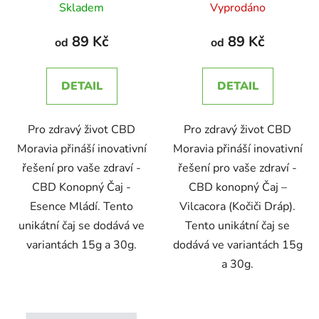
Skladem
Vyprodáno
u
k
89 Kč
89 Kč
od
od
t
ů
DETAIL
DETAIL
Pro zdravý život CBD
Pro zdravý život CBD
Moravia přináší inovativní
Moravia přináší inovativní
řešení pro vaše zdraví -
řešení pro vaše zdraví -
CBD Konopný Čaj -
CBD konopný Čaj –
Esence Mládí. Tento
Vilcacora (Kočiči Dráp).
unikátní čaj se dodává ve
Tento unikátní čaj se
variantách 15g a 30g.
dodává ve variantách 15g
a 30g.