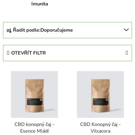
Imunita
Ř
Řadit podle:
Doporučujeme
a
z
e
OTEVŘÍT FILTR
n
í
V
p
ý
r
p
o
i
d
s
u
p
k
r
t
CBD konopný čaj -
CBD Konopný čaj -
o
ů
Esence Mládí
Vilcacora
d