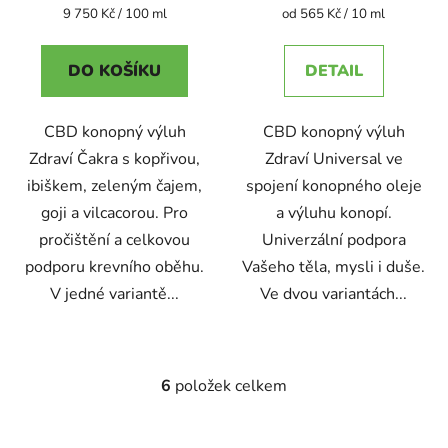
Měrná
Měrná
9 750 Kč / 100 ml
od 565 Kč / 10 ml
cena:
cena:
DO KOŠÍKU
DETAIL
CBD konopný výluh
CBD konopný výluh
Zdraví Čakra s kopřivou,
Zdraví Universal ve
ibiškem, zeleným čajem,
spojení konopného oleje
goji a vilcacorou. Pro
a výluhu konopí.
pročištění a celkovou
Univerzální podpora
podporu krevního oběhu.
Vašeho těla, mysli i duše.
V jedné variantě...
Ve dvou variantách...
6
položek celkem
O
v
l