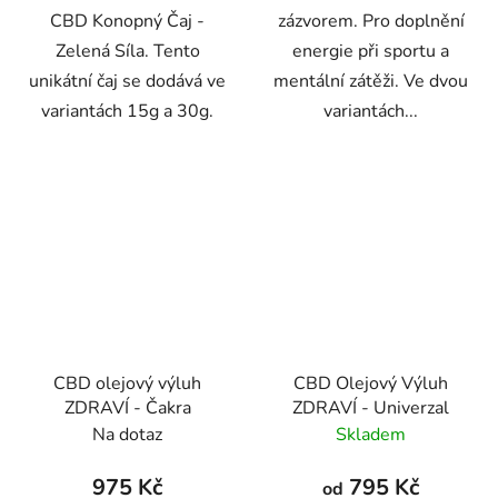
CBD Konopný Čaj -
zázvorem. Pro doplnění
Zelená Síla. Tento
energie při sportu a
unikátní čaj se dodává ve
mentální zátěži. Ve dvou
variantách 15g a 30g.
variantách...
CBD olejový výluh
CBD Olejový Výluh
ZDRAVÍ - Čakra
ZDRAVÍ - Univerzal
Na dotaz
Skladem
975 Kč
795 Kč
od