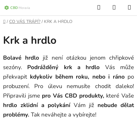
Přejít
Hledat
NÁKUP
na
KOŠÍK
obsah
Domů
/
CO VÁS TRÁPÍ?
/
KRK A HRDLO
Krk a hrdlo
Bolavé hrdlo
již není otázkou jenom chřipkové
sezóny.
Podrážděný krk a hrdlo
Vás může
překvapit
kdykoliv během roku, nebo i ráno
po
probuzení. Pro úlevu nemusíte chodit daleko!
Připravili jsme
pro Vás CBD produkty,
které Vaše
hrdlo zklidní a polykání
Vám již
nebude dělat
problémy.
Tak neváhejte a vybírejte!