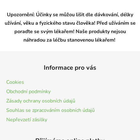
á
d
Upozornění: Účinky se můžou lišit dle dávkování, délky
a
užívání, věku a fyzického stavu člověka! Před užíváním se
c
í
poraďte se svým lékařem! Naše produkty nejsou
p
náhradou za léčbu stanovenou lékařem!
r
v
Z
k
á
y
Informace pro vás
p
v
a
ý
Cookies
t
p
Obchodní podmínky
i
í
s
Zásady ochrany osobních údajů
u
Souhlas se zpracováním osobních údajů
Nepřevzetí zásilky