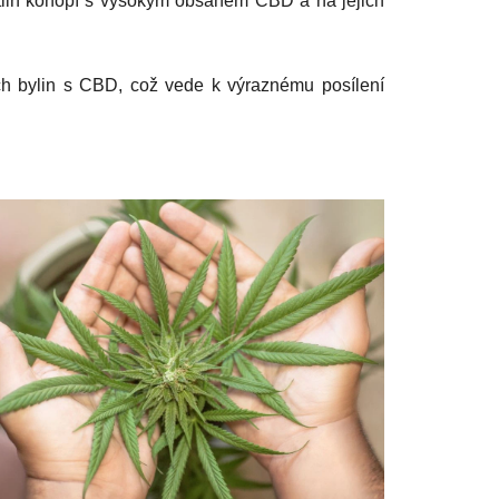
ostlin konopí s vysokým obsahem CBD a na jejich
ých bylin s CBD, což vede k výraznému posílení