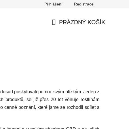
Přihlášení
Registrace
Nepřevzetí zásilky
PRÁZDNÝ KOŠÍK
NÁKUPNÍ
KOŠÍK
í dosud poskytovali pomoc svým blízkým. Jeden z
ch produktů, se již přes 20 let věnuje rostlinám
 cenné poznání, které jsme se rozhodli sdílet s