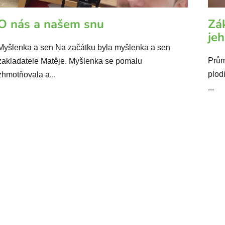
O nás a našem snu
Zá
je
Myšlenka a sen Na začátku byla myšlenka a sen
Prům
zakladatele Matěje. Myšlenka se pomalu
plod
zhmotňovala a...
...
O
v
l
á
d
a
c
í
p