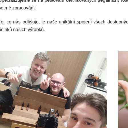
Specializujeme se na pěstování certifikovaných (legálních) r
šetrné zpracování.
To, co nás odlišuje, je naše unikátní spojení všech dostupn
účinků našich výrobků.
V
ý
p
s
č
l
á
n
k
ů