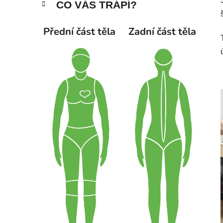
CO VÁS TRÁPÍ?
p
a
Přední část těla
Zadní část těla
n
e
l
i