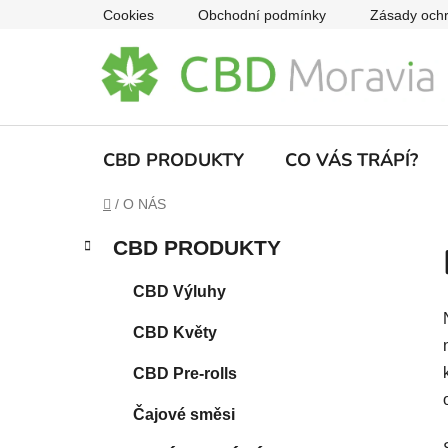
Přejít
Cookies
Obchodní podmínky
Zásady ochr
na
obsah
CBD PRODUKTY
CO VÁS TRÁPÍ?
Domů
/
O NÁS
P
K
Přeskočit
CBD PRODUKTY
a
o
kategorie
t
s
CBD Výluhy
e
t
g
CBD Květy
r
o
a
r
CBD Pre-rolls
i
n
e
n
Čajové směsi
í