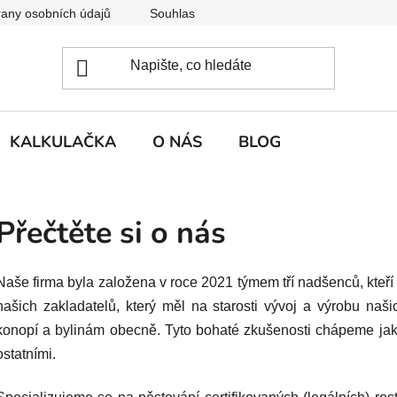
any osobních údajů
Souhlas se zpracováním osobních údajů
KALKULAČKA
O NÁS
BLOG
Přečtěte si o nás
Naše firma byla založena v roce 2021 týmem tří nadšenců, kteř
našich zakladatelů, který měl na starosti vývoj a výrobu naši
konopí a bylinám obecně. Tyto bohaté zkušenosti chápeme jako
ostatními.